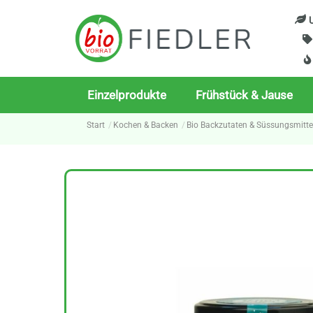
Skip
U
to
content
Einzelprodukte
Frühstück & Jause
Start
Kochen & Backen
Bio Backzutaten & Süssungsmitte