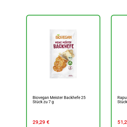
Biovegan Meister Backhefe 25
Rapun
Stück zu 7 g
Stück
29,29
€
51,