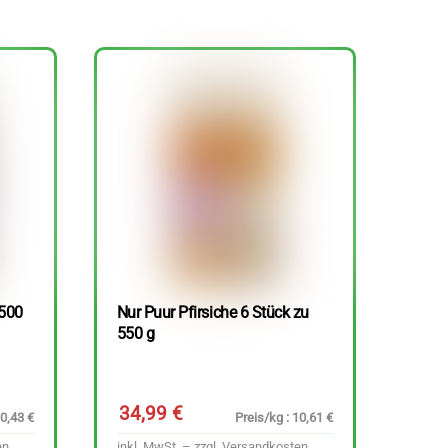
 500
Nur Puur Pfirsiche 6 Stück zu
550 g
34,99
€
10,43 €
Preis/kg : 10,61 €
en
inkl. MwSt. – zzgl.
Versandkosten