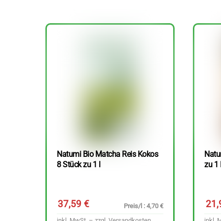
Natumi Bio Matcha Reis Kokos
Natu
8 Stück zu 1 l
zu 1 
37,59
€
21
Preis/l : 4,70 €
inkl. MwSt. – zzgl.
Versandkosten
inkl. 