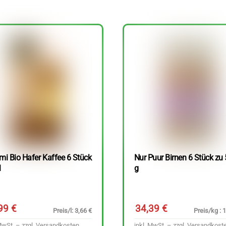
mi Bio Hafer Kaffee 6 Stück
Nur Puur Birnen 6 Stück zu
l
g
,99
€
34,39
€
Preis/l: 3,66 €
Preis/kg : 
MwSt. – zzgl.
Versandkosten
inkl. MwSt. – zzgl.
Versandkost