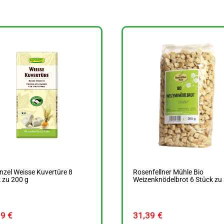
zel Weisse Kuvertüre 8
Rosenfellner Mühle Bio
 zu 200 g
Weizenknödelbrot 6 Stück zu
29
€
31,39
€