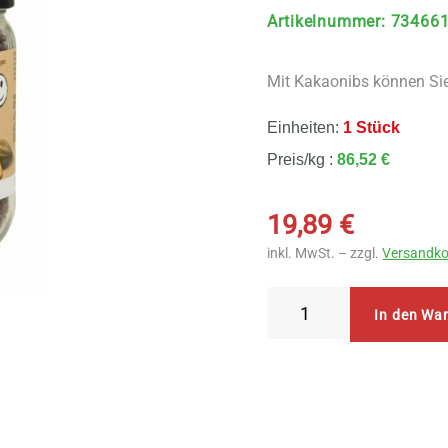
Artikelnummer
:
73466
Mit Kakaonibs können Si
Einheiten:
1 Stück
Preis/kg :
86,52 €
19,89
€
inkl. MwSt. – zzgl.
Versandko
TerraSana
In den Wa
-
Kakao
Nibs
230
g