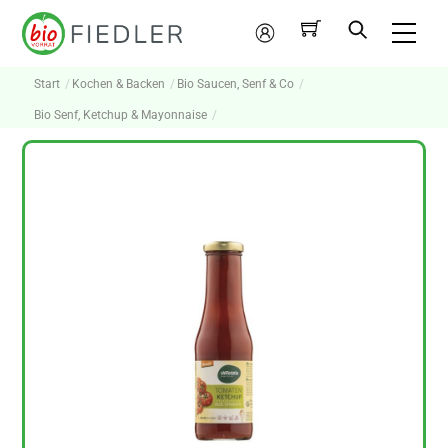
Skip
Me
to
Mein
content
Konto
Start
Kochen & Backen
Bio Saucen, Senf & Co
Bio Senf, Ketchup & Mayonnaise