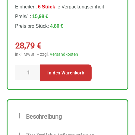
Einheiten:
6 Stück
je Verpackungseinheit
Preis/l :
15,98 €
Preis pro Stück:
4,80 €
28,79
€
inkl. MwSt. – zzgl.
Versandkosten
Naturata
In den Warenkorb
Tomatenketchup
6
Stück
zu
300
Beschreibung
ml
Menge