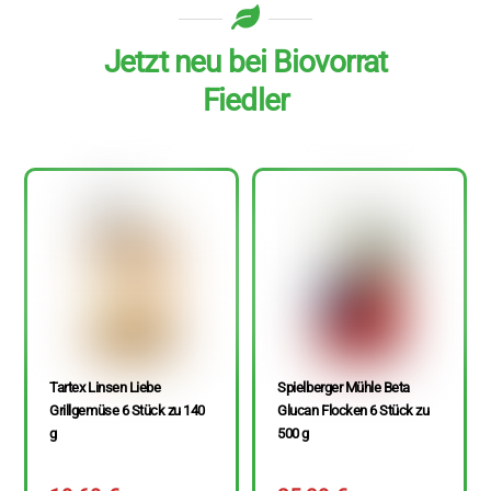
Jetzt neu bei Biovorrat
Fiedler
Tartex Linsen Liebe
Spielberger Mühle Beta
Grillgemüse 6 Stück zu 140
Glucan Flocken 6 Stück zu
g
500 g