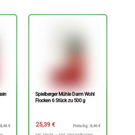
tein
Spielberger Mühle Darm Wohl
Flocken 6 Stück zu 500 g
25,39
€
 8,46 €
Preis/kg : 8,46 €
en
inkl. MwSt. – zzgl.
Versandkosten