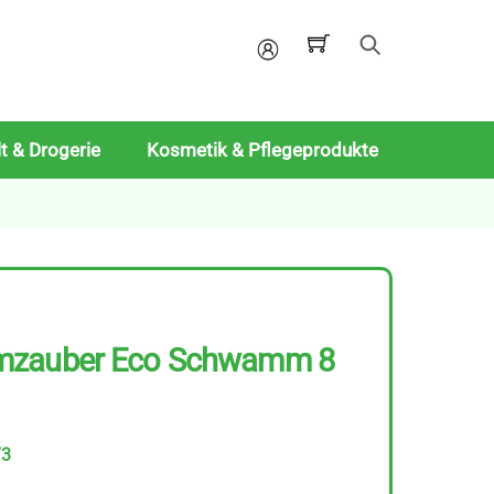
Mein
Konto
t & Drogerie
Kosmetik & Pflegeprodukte
mzauber Eco Schwamm 8
73