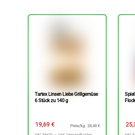
Tartex Linsen Liebe Grillgemüse
Spie
6 Stück zu 140 g
Floc
19,69
€
25
Preis/kg : 23,43 €
inkl. MwSt. – zzgl.
Versandkosten
inkl. 