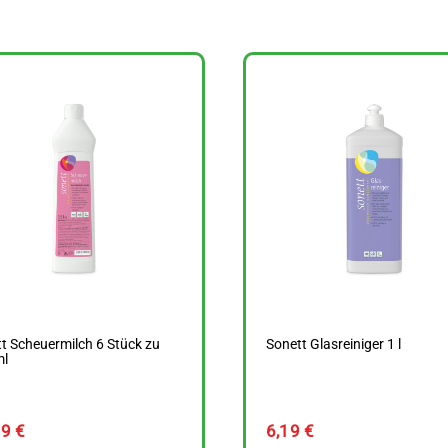
t Scheuermilch 6 Stück zu
Sonett Glasreiniger 1 l
ml
89
€
6,19
€