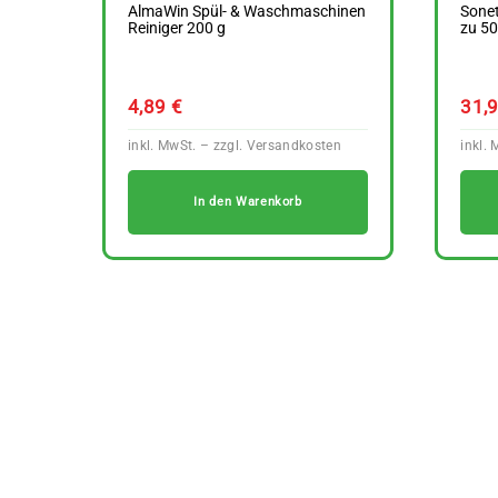
AlmaWin Spül- & Waschmaschinen
Sonet
Reiniger 200 g
zu 50
4,89
€
31,
In den Warenkorb