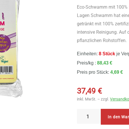
Eco-Schwamm mit 100% zer
Lagen Schwamm hat eine 
getränkt mit 100% zertifiz
intensive Reinigung. Auf 
pflanzlichen Rohstoffen.
Einheiten:
8 Stück
je Ver
Preis/kg :
88,43 €
Preis pro Stück:
4,69 €
37,49
€
inkl. MwSt. – zzgl.
Versandko
AlmaWin
In den Wa
Traumzauber