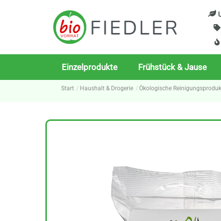
Skip
U
to
content
Einzelprodukte
Frühstück & Jause
Start
Haushalt & Drogerie
Ökologische Reinigungsproduk