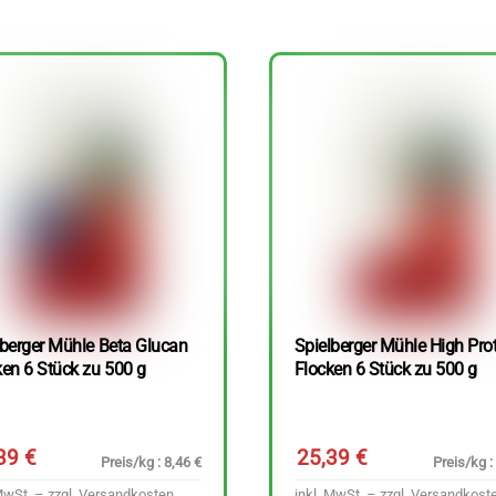
lberger Mühle Beta Glucan
Spielberger Mühle High Pro
ken 6 Stück zu 500 g
Flocken 6 Stück zu 500 g
,39
€
25,39
€
Preis/kg : 8,46 €
Preis/kg :
MwSt. – zzgl.
Versandkosten
inkl. MwSt. – zzgl.
Versandkost