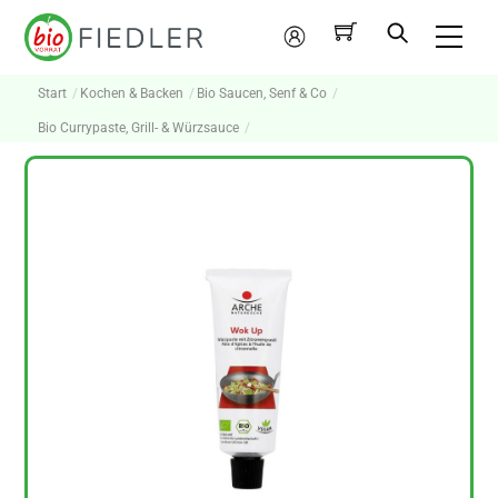
Skip
Me
to
Mein
content
Konto
Start
Kochen & Backen
Bio Saucen, Senf & Co
Bio Currypaste, Grill- & Würzsauce