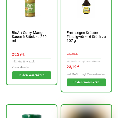
BioArt Curry-Mango
Erntesegen Kräuter-
Sauce 6 Stück zu 250
Flüssigwürze 6 Stück zu
ml
107 g
Ursprüngl
25,29
€
25,79
€
Preis
war:
Aktuelle
23,19
€
25,79 €
Preis
In den Warenkorb
ist:
In den Warenkorb
23,19 €