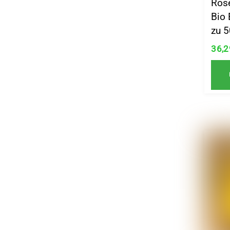
Ros
Bio 
zu 5
36,