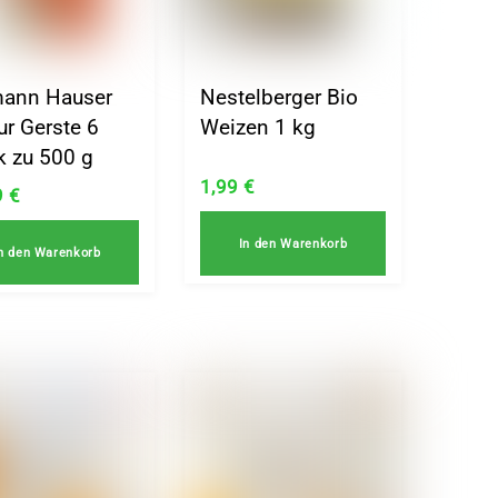
ann Hauser
Nestelberger Bio
ur Gerste 6
Weizen 1 kg
k zu 500 g
1,99
€
9
€
In den Warenkorb
n den Warenkorb