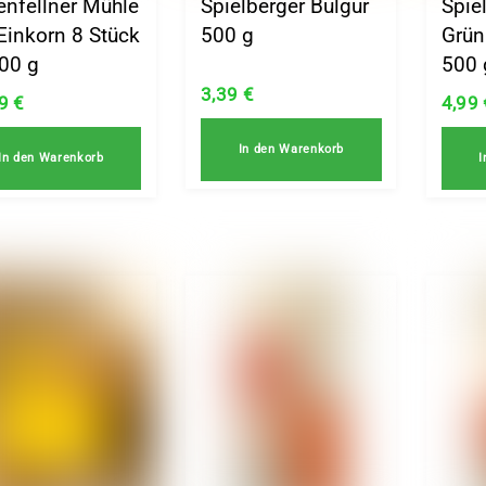
enfellner Mühle
Spielberger Bulgur
Spie
Einkorn 8 Stück
500 g
Grün
00 g
500 
3,39
€
29
€
4,99
In den Warenkorb
In den Warenkorb
I