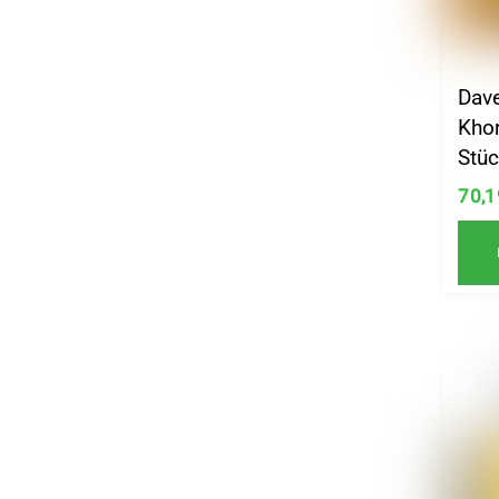
Dav
Kho
Stüc
70,