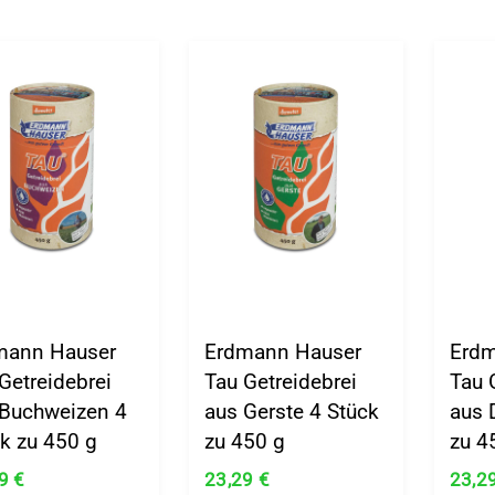
mann Hauser
Erdmann Hauser
Erdm
Getreidebrei
Tau Getreidebrei
Tau 
 Buchweizen 4
aus Gerste 4 Stück
aus 
k zu 450 g
zu 450 g
zu 4
29
€
23,29
€
23,2