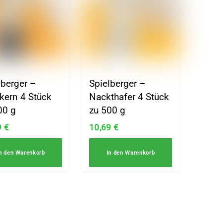
lberger –
Spielberger –
kern 4 Stück
Nackthafer 4 Stück
00 g
zu 500 g
9
€
10,69
€
n den Warenkorb
In den Warenkorb