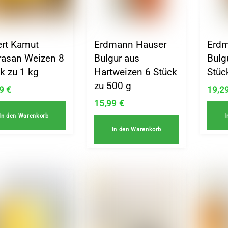
ert Kamut
Erdmann Hauser
Erdm
rasan Weizen 8
Bulgur aus
Bulg
k zu 1 kg
Hartweizen 6 Stück
Stüc
zu 500 g
19
€
19,2
15,99
€
In den Warenkorb
I
In den Warenkorb