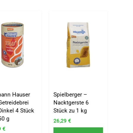
ann Hauser
Spielberger –
Getreidebrei
Nacktgerste 6
Dinkel 4 Stück
Stück zu 1 kg
50 g
26,29
€
9
€