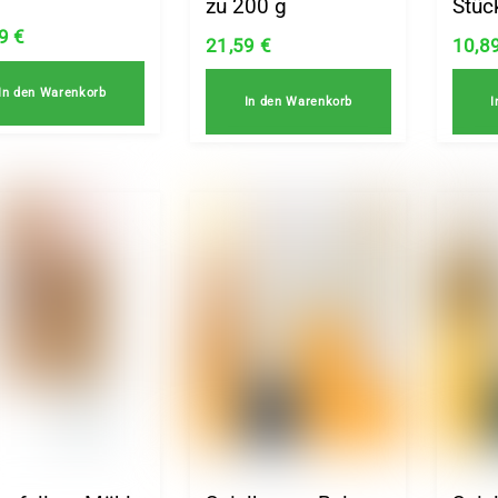
zu 200 g
Stüc
69
€
21,59
€
10,8
In den Warenkorb
In den Warenkorb
I