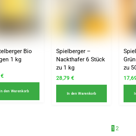
elberger Bio
Spielberger –
Spie
gen 1 kg
Nackthafer 6 Stück
Grün
zu 1 kg
zu 5
9
€
28,79
€
17,6
In den Warenkorb
In den Warenkorb
I
1
2