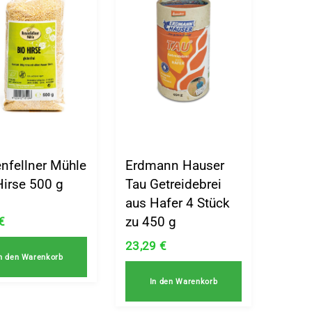
nfellner Mühle
Erdmann Hauser
Hirse 500 g
Tau Getreidebrei
aus Hafer 4 Stück
zu 450 g
€
23,29
€
n den Warenkorb
In den Warenkorb