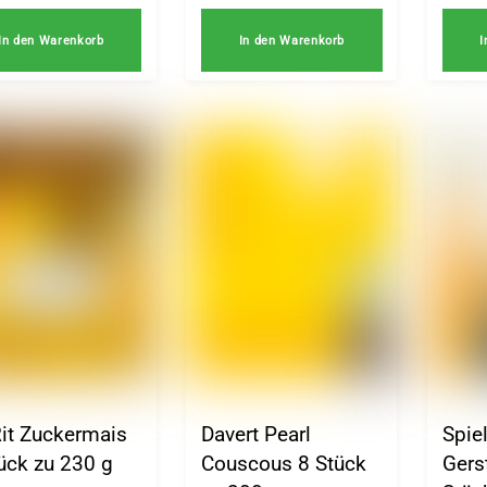
In den Warenkorb
In den Warenkorb
I
it Zuckermais
Davert Pearl
Spie
ück zu 230 g
Couscous 8 Stück
Gers