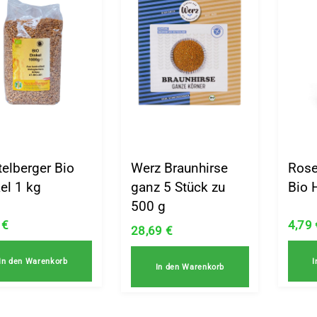
elberger Bio
Werz Braunhirse
Rose
el 1 kg
ganz 5 Stück zu
Bio 
500 g
9
€
4,79
28,69
€
In den Warenkorb
I
In den Warenkorb