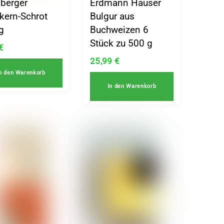
lberger
Erdmann Hauser
kern-Schrot
Bulgur aus
g
Buchweizen 6
Stück zu 500 g
€
25,99
€
n den Warenkorb
In den Warenkorb