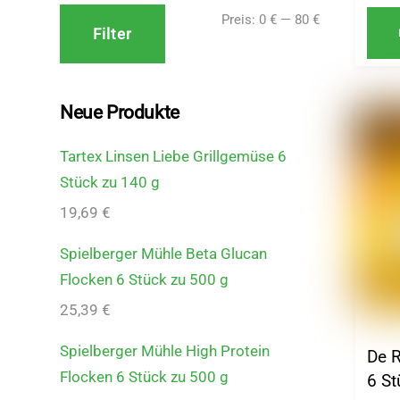
Min.
Max.
Preis:
0 €
—
80 €
Filter
Preis
Preis
Neue Produkte
Tartex Linsen Liebe Grillgemüse 6
Stück zu 140 g
19,69
€
Spielberger Mühle Beta Glucan
Flocken 6 Stück zu 500 g
25,39
€
Spielberger Mühle High Protein
De R
Flocken 6 Stück zu 500 g
6 St