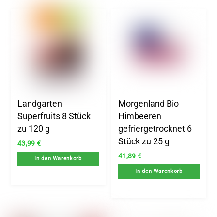
Landgarten
Morgenland Bio
Superfruits 8 Stück
Himbeeren
zu 120 g
gefriergetrocknet 6
Stück zu 25 g
43,99
€
41,89
€
In den Warenkorb
In den Warenkorb