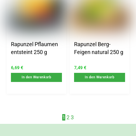
Rapunzel Pflaumen
Rapunzel Berg-
entsteint 250 g
Feigen natural 250 g
6,69
€
7,49
€
In den Warenkorb
In den Warenkorb
1
2
3