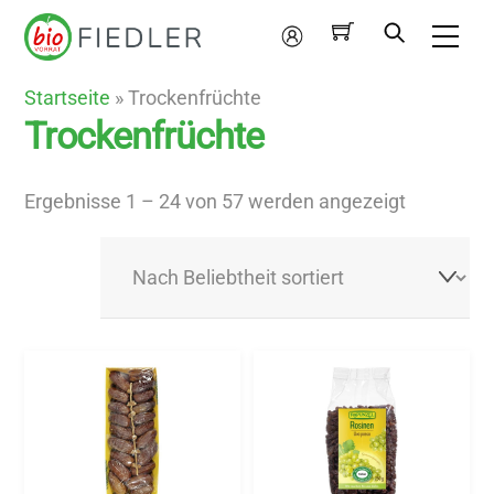
Skip
Me
to
Mein
content
Konto
Startseite
»
Trockenfrüchte
Trockenfrüchte
Nach
Ergebnisse 1 – 24 von 57 werden angezeigt
Beliebthei
sortiert