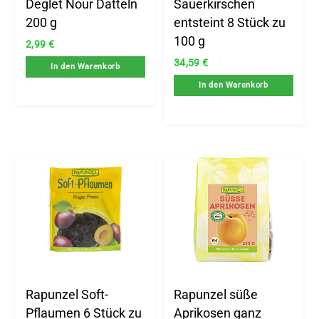
Deglet Nour Datteln
Sauerkirschen
200 g
entsteint 8 Stück zu
100 g
2,99
€
34,59
€
In den Warenkorb
In den Warenkorb
Rapunzel Soft-
Rapunzel süße
Pflaumen 6 Stück zu
Aprikosen ganz