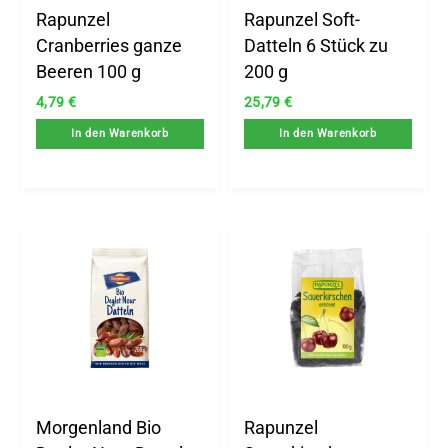
Rapunzel
Rapunzel Soft-
Cranberries ganze
Datteln 6 Stück zu
Beeren 100 g
200 g
4,79
€
25,79
€
In den Warenkorb
In den Warenkorb
.
x.
is
is
Morgenland Bio
Rapunzel