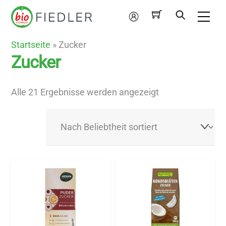
Skip
Me
to
Mein
content
Konto
Startseite
»
Zucker
Zucker
Nach
Alle 21 Ergebnisse werden angezeigt
Beliebtheit
sortiert