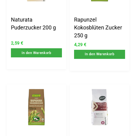
Naturata
Rapunzel
Puderzucker 200 g
Kokosblüten Zucker
250 g
2,59
€
4,29
€
In den Warenkorb
In den Warenkorb