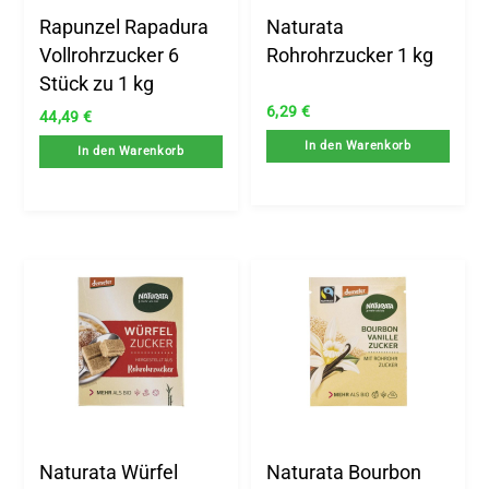
Rapunzel Rapadura
Naturata
Vollrohrzucker 6
Rohrohrzucker 1 kg
Stück zu 1 kg
6,29
€
44,49
€
In den Warenkorb
In den Warenkorb
.
x.
is
is
Naturata Würfel
Naturata Bourbon