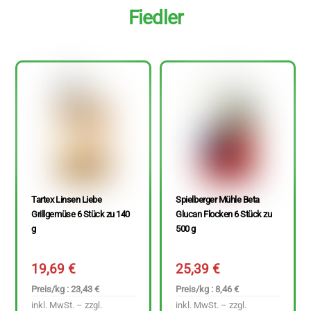
Fiedler
Tartex Linsen Liebe
Spielberger Mühle Beta
Grillgemüse 6 Stück zu 140
Glucan Flocken 6 Stück zu
g
500 g
19,69
€
25,39
€
Preis/kg : 23,43 €
Preis/kg : 8,46 €
inkl. MwSt. – zzgl.
inkl. MwSt. – zzgl.