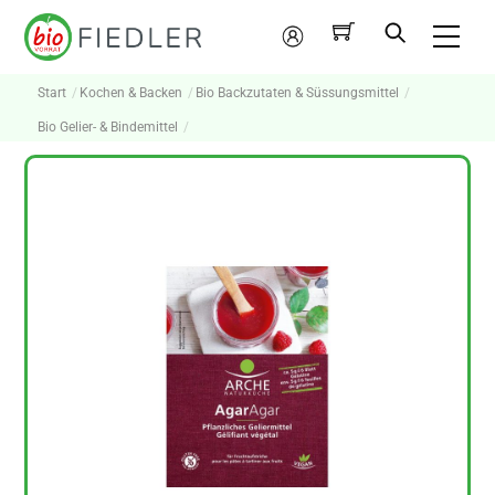
Skip
Me
to
Mein
content
Konto
Start
Kochen & Backen
Bio Backzutaten & Süssungsmittel
Bio Gelier- & Bindemittel