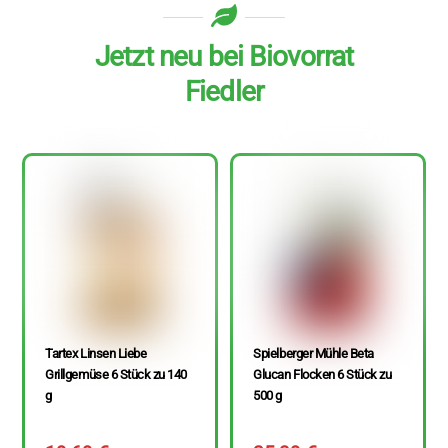
Jetzt neu bei Biovorrat
Fiedler
Tartex Linsen Liebe
Spielberger Mühle Beta
Grillgemüse 6 Stück zu 140
Glucan Flocken 6 Stück zu
g
500 g