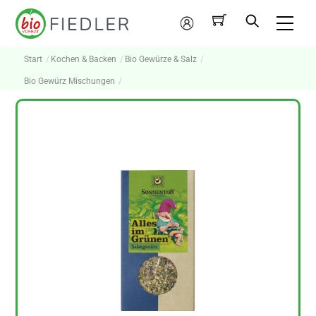
Skip
Me
to
Mein
content
Konto
Start
Kochen & Backen
Bio Gewürze & Salz
Bio Gewürz Mischungen