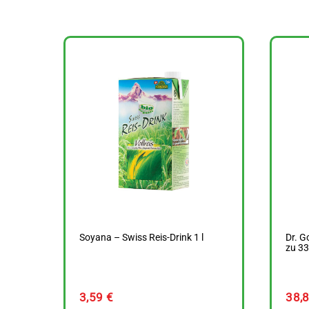
Soyana – Swiss Reis-Drink 1 l
Dr. G
zu 33
3,59
€
38,