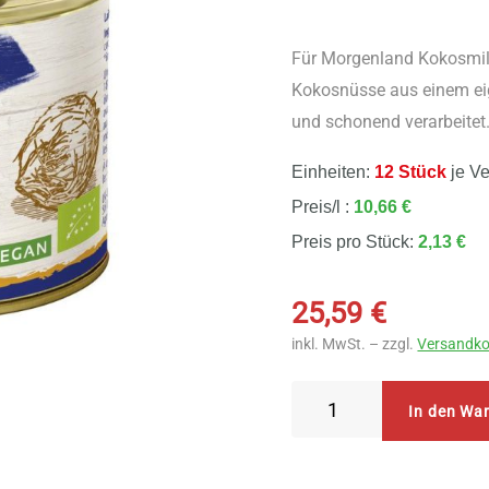
Für Morgenland Kokosmil
Kokosnüsse aus einem ei
und schonend verarbeitet
Einheiten:
12 Stück
je V
Preis/l :
10,66 €
Preis pro Stück:
2,13 €
25,59
€
inkl. MwSt. – zzgl.
Versandko
Morgenland
In den Wa
Bio
Kokosmilch