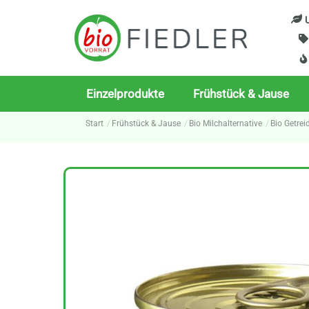
Skip
U
to
content
Einzelprodukte
Frühstück & Jause
Start
Frühstück & Jause
Bio Milchalternative
Bio Getrei