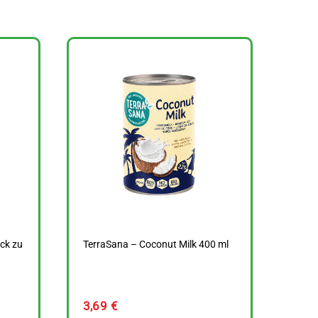
ück zu
TerraSana – Coconut Milk 400 ml
3,69
€