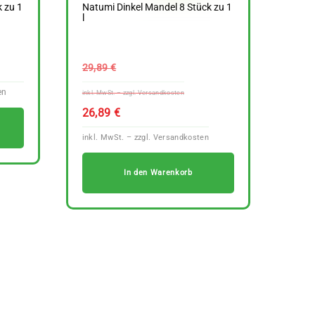
k zu 1
Natumi Dinkel Mandel 8 Stück zu 1
l
Ursprünglicher
29,89
€
Preis
war:
Aktueller
26,89
€
29,89 €
Preis
ist:
26,89 €.
In den Warenkorb