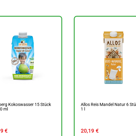
oerg Kokoswasser 15 Stück
Allos Reis Mandel Natur 6 St
0 ml
1 l
89
€
20,19
€