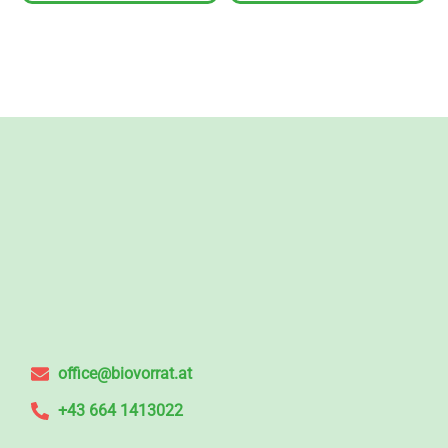
office@biovorrat.at
+43 664 1413022