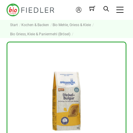
Skip
Me
to
Mein
content
Konto
Start
Kochen & Backen
Bio Mehle, Griess & Kleie
Bio Griess, Kleie & Paniermehl (Brösel)