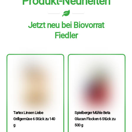
Produkt-Neuheiten
Jetzt neu bei Biovorrat
Fiedler
Tartex Linsen Liebe
Spielberger Mühle Beta
Grillgemüse 6 Stück zu 140
Glucan Flocken 6 Stück zu
g
500 g