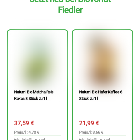
Fiedler
Natumi Bio Matcha Reis
Natumi Bio Hafer Kaffee 6
Kokos 8 Stück zu 1 l
Stück zu 1 l
37,59
€
21,99
€
Preis/l : 4,70 €
Preis/l: 3,66 €
inkl. MwSt. – zzgl.
inkl. MwSt. – zzgl.