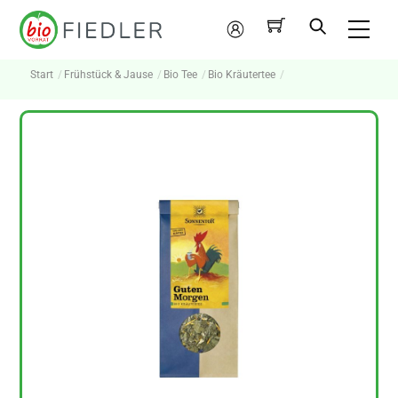
Skip
Me
to
Mein
content
Konto
Start
Frühstück & Jause
Bio Tee
Bio Kräutertee