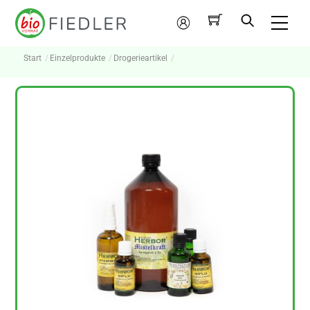
Skip
Me
to
Mein
content
Konto
Start
Einzelprodukte
Drogerieartikel