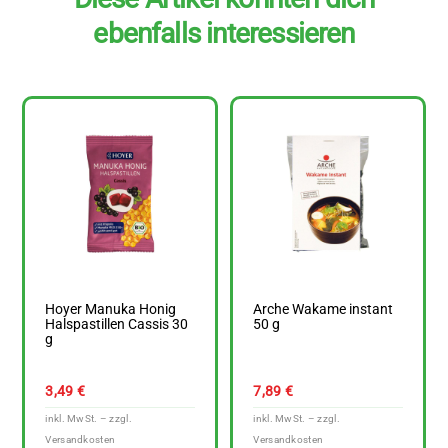
ebenfalls interessieren
Hoyer Manuka Honig
Arche Wakame instant
Halspastillen Cassis 30
50 g
g
3,49
€
7,89
€