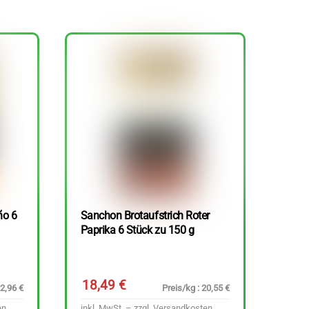
ño 6
Sanchon Brotaufstrich Roter
Paprika 6 Stück zu 150 g
18,49
€
22,96 €
Preis/kg : 20,55 €
en
inkl. MwSt. – zzgl.
Versandkosten