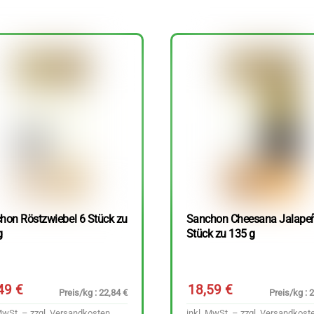
hon Röstzwiebel 6 Stück zu
Sanchon Cheesana Jalape
g
Stück zu 135 g
,49
€
18,59
€
Preis/kg : 22,84 €
Preis/kg : 
MwSt. – zzgl.
Versandkosten
inkl. MwSt. – zzgl.
Versandkost