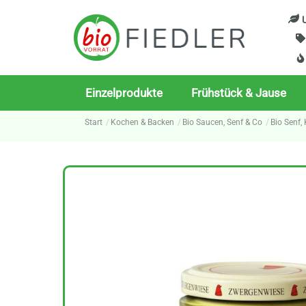
Skip
U
to
content
Einzelprodukte
Frühstück & Jause
Start
Kochen & Backen
Bio Saucen, Senf & Co
Bio Senf