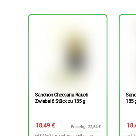
Sanchon Cheesana Rauch-
Sanc
Zwiebel 6 Stück zu 135 g
135 
18,49
€
18
Preis/kg : 22,84 €
inkl. MwSt. – zzgl.
Versandkosten
inkl. 