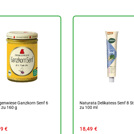
genwiese Ganzkorn Senf 6
Naturata Delikatess Senf 8 S
 zu 160 g
zu 100 ml
19
€
18,49
€