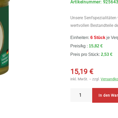
Artikelnummer
:
92564
Unsere Senfspezialitäten 
wertvollen Bestandteile d
Einheiten:
6 Stück
je Ver
Preis/kg :
15,82 €
Preis pro Stück:
2,53 €
15,19
€
inkl. MwSt. – zzgl.
Versandko
Zwergenwiese
In den Wa
Scharfer
Senf
6