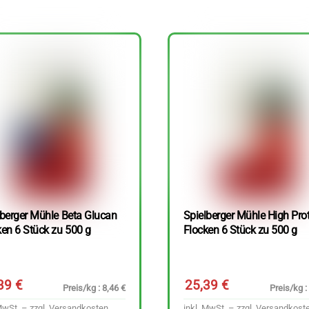
lberger Mühle Beta Glucan
Spielberger Mühle High Pro
ken 6 Stück zu 500 g
Flocken 6 Stück zu 500 g
,39
€
25,39
€
Preis/kg : 8,46 €
Preis/kg :
MwSt. – zzgl.
Versandkosten
inkl. MwSt. – zzgl.
Versandkost