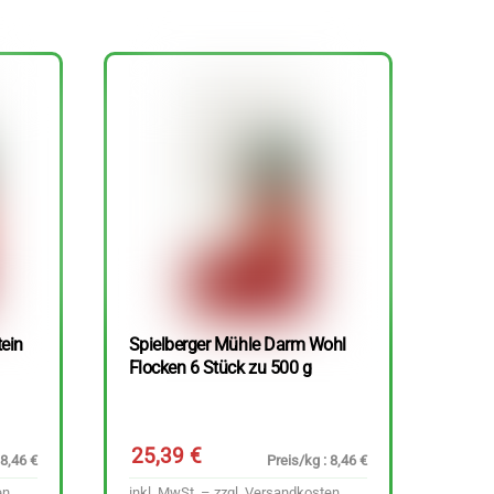
tein
Spielberger Mühle Darm Wohl
Flocken 6 Stück zu 500 g
25,39
€
 8,46 €
Preis/kg : 8,46 €
en
inkl. MwSt. – zzgl.
Versandkosten