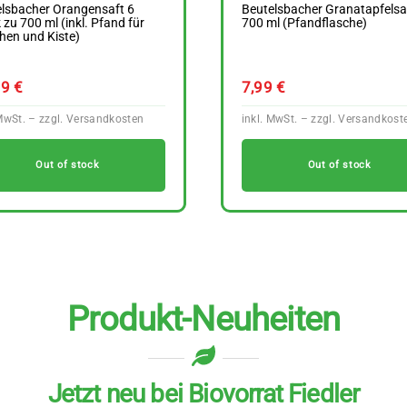
lsbacher Orangensaft 6
Beutelsbacher Granatapfelsa
 zu 700 ml (inkl. Pfand für
700 ml (Pfandflasche)
hen und Kiste)
59
€
7,99
€
Out of stock
Out of stock
Produkt-Neuheiten
Jetzt neu bei Biovorrat Fiedler