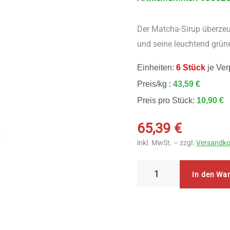
Der Matcha-Sirup überze
und seine leuchtend grün
Einheiten:
6 Stück
je Ver
Preis/kg :
43,59 €
Preis pro Stück:
10,90 €
65,39
€
inkl. MwSt. – zzgl.
Versandko
Sonnentor
In den Wa
Matcha
Sirup
6
Stück