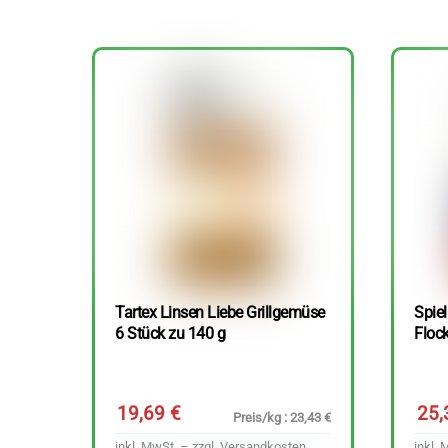
Tartex Linsen Liebe Grillgemüse
Spie
6 Stück zu 140 g
Floc
19,69
€
25
Preis/kg : 23,43 €
inkl. MwSt. – zzgl.
Versandkosten
inkl. 