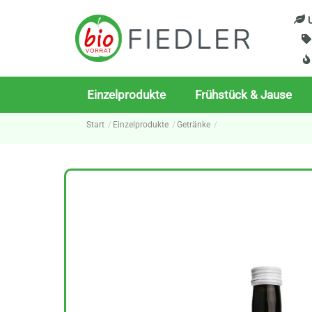
Skip
U
to
content
Einzelprodukte
Frühstück & Jause
Start
Einzelprodukte
Getränke