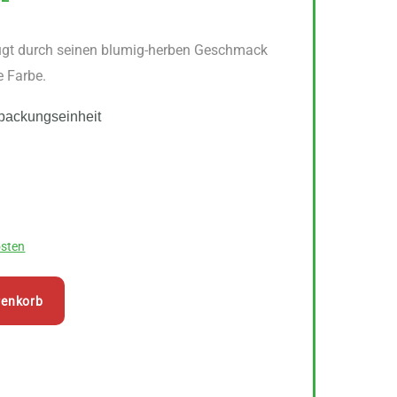
ugt durch seinen blumig-herben Geschmack
e Farbe.
packungseinheit
sten
renkorb