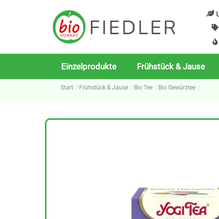
Skip
U
to
content
Einzelprodukte
Frühstück & Jause
Start
Frühstück & Jause
Bio Tee
Bio Gewürztee