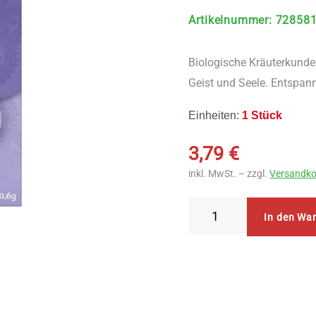
Artikelnummer
:
72858
Biologische Kräuterkunde i
Geist und Seele. Entspann
Einheiten:
1 Stück
3,79
€
inkl. MwSt. – zzgl.
Versandko
Yogi
In den Wa
Tea
Innere
Harmonie
Teebeutel
Menge