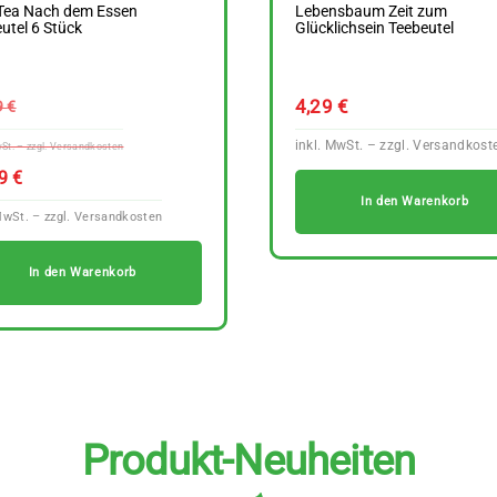
 Tea Nach dem Essen
Lebensbaum Zeit zum
utel 6 Stück
Glücklichsein Teebeutel
Ursprünglicher
4,29
€
9
€
Preis
war:
Aktueller
89
€
21,99 €
In den Warenkorb
Preis
ist:
19,89 €.
In den Warenkorb
Produkt-Neuheiten