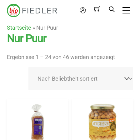
Skip
Me
to
Mein
content
Konto
Startseite
»
Nur Puur
Nur Puur
Nach
Ergebnisse 1 – 24 von 46 werden angezeigt
Beliebthei
sortiert