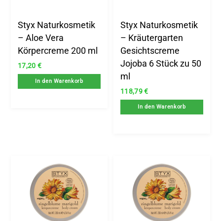
.
x.
Styx Naturkosmetik
Styx Naturkosmetik
is
is
– Aloe Vera
– Kräutergarten
Körpercreme 200 ml
Gesichtscreme
Jojoba 6 Stück zu 50
17,20
€
ml
In den Warenkorb
118,79
€
In den Warenkorb