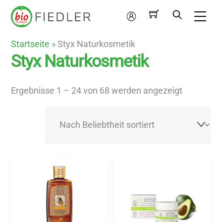
Skip
Me
to
Mein
content
Konto
Startseite
»
Styx Naturkosmetik
Styx Naturkosmetik
Nach
Ergebnisse 1 – 24 von 68 werden angezeigt
Beliebthei
sortiert