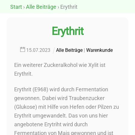
Skip
Start
›
Alle Beiträge
› Erythrit
to
content
Erythrit
15
.
07
.
2023
Alle Beiträge
|
Warenkunde
Ein weiterer Zuckeralkohol wie Xylit ist
Erythrit.
Erythrit (E968) wird durch Fermentation
gewonnen. Dabei wird Traubenzucker
(Glukose) mit Hilfe von Hefen oder Pilzen zu
Erythrit umgewandelt. Das von uns hier
angebotene Erytriht wird durch
Fermentation von Mais gewonnen und ist