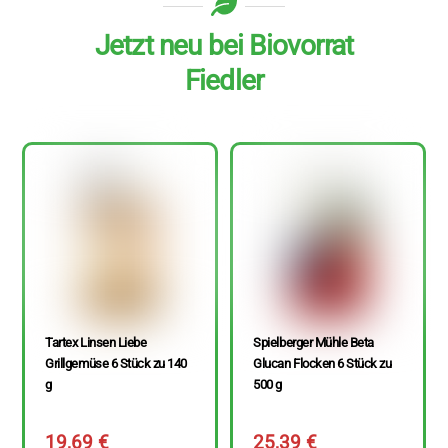
Jetzt neu bei Biovorrat
Fiedler
Tartex Linsen Liebe
Spielberger Mühle Beta
Grillgemüse 6 Stück zu 140
Glucan Flocken 6 Stück zu
g
500 g
19,69
€
25,39
€