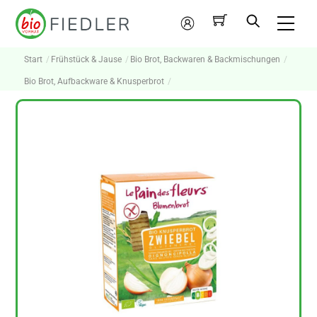
Skip
Me
to
Mein
content
Konto
Start
Frühstück & Jause
Bio Brot, Backwaren & Backmischungen
Bio Brot, Aufbackware & Knusperbrot