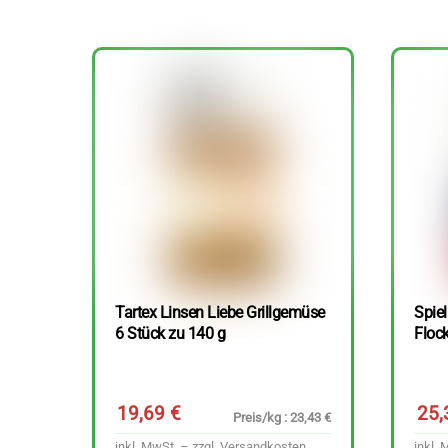
Tartex Linsen Liebe Grillgemüse
Spie
6 Stück zu 140 g
Floc
19,69
€
25
Preis/kg : 23,43 €
inkl. MwSt. – zzgl.
Versandkosten
inkl. 