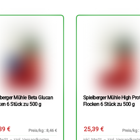
lberger Mühle Beta Glucan
Spielberger Mühle High Pro
ken 6 Stück zu 500 g
Flocken 6 Stück zu 500 g
,39
€
25,39
€
Preis/kg : 8,46 €
Preis/kg :
MwSt. – zzgl.
Versandkosten
inkl. MwSt. – zzgl.
Versandkost