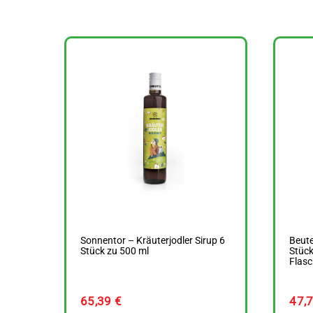
Sonnentor – Kräuterjodler Sirup 6
Beut
Stück zu 500 ml
Stück
Flasc
65,39
€
47,