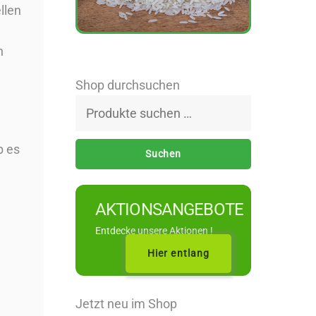
llen
n
Shop durchsuchen
Suchen
nach:
b es
Suchen
AKTIONSANGEBOTE
Entdecke unsere Aktionen !
Hier entlang
Jetzt neu im Shop