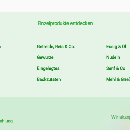
Einzelprodukte entdecken
n
Getreide, Reis & Co.
Essig & Öl
Gewürze
Nudeln
n
Eingelegtes
Senf & Co
Backzutaten
Mehl & Grie
Wir akze
ahlung