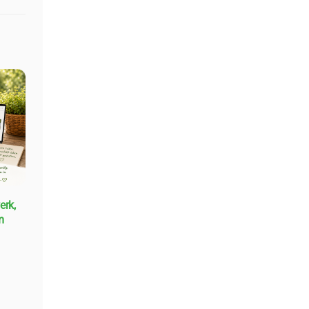
inkl. MwSt. – zzgl.
Versandkosten
In den Korb
Nur Puur Körner Toastbrot 6
Stück zu 400 g
erk,
m
27,39
€
Preis/kg : 11,41 €
inkl. MwSt. – zzgl.
Versandkosten
In den Korb