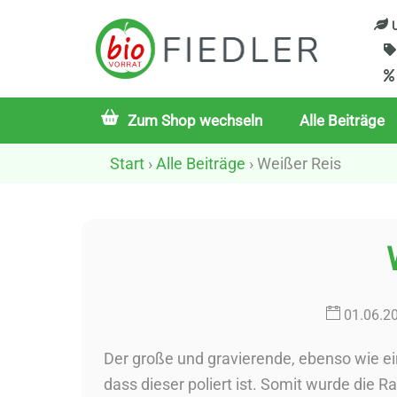
Skip
U
to
content
Zum Shop wechseln
Alle Beiträge
Start
›
Alle Beiträge
› Weißer Reis
01
.
06
.
2
Der große und gravierende, ebenso wie ei
dass dieser poliert ist. Somit wurde die 