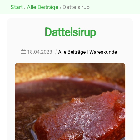
Skip
Start
›
Alle Beiträge
› Dattelsirup
to
content
Dattelsirup
18
.
04
.
2023
Alle Beiträge
|
Warenkunde