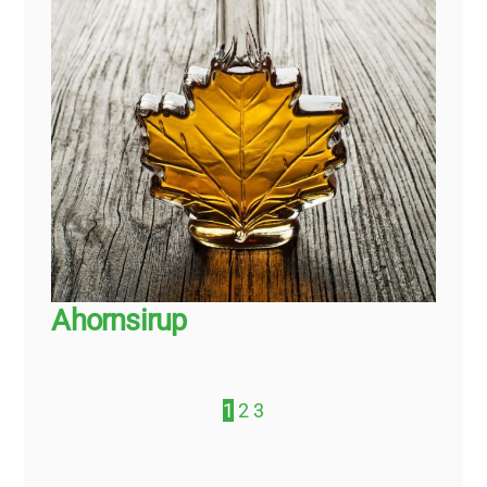
Ahornsirup
1
2
3