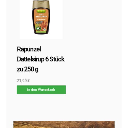
Rapunzel
Dattelsirup 6 Stück
zu 250 g
21,99
€
In den Warenkorb