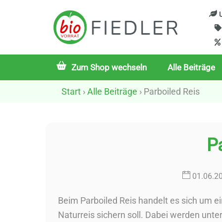
Skip
U
to
content
Zum Shop wechseln
Alle Beiträge
Start
›
Alle Beiträge
› Parboiled Reis
Pa
01
.
06
.
2
Beim Parboiled Reis handelt es sich um ei
Naturreis sichern soll. Dabei werden unt