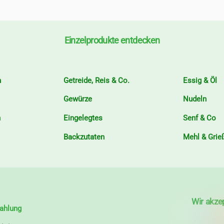
Einzelprodukte entdecken
n
Getreide, Reis & Co.
Essig & Öl
Gewürze
Nudeln
n
Eingelegtes
Senf & Co
Backzutaten
Mehl & Grie
Wir akze
ahlung