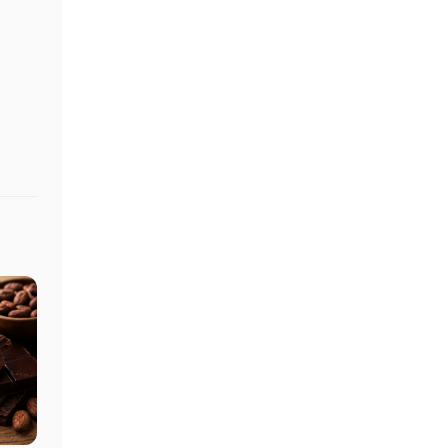
Sanchon Cheesana Rauch-
Zwiebel 6 Stück zu 135 g
18,49
€
Preis/kg : 22,84 €
inkl. MwSt. – zzgl.
Versandkosten
In den Korb