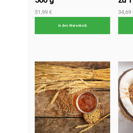
500 g
zu 1
51,99
€
34,69
In den Warenkorb