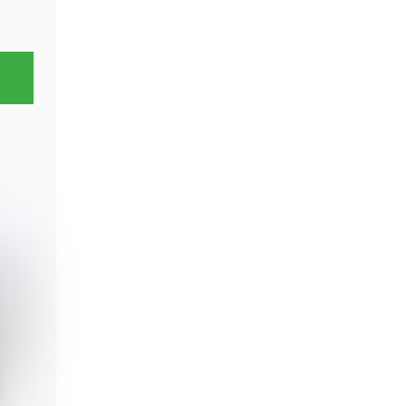
inkl. MwSt. – zzgl.
Versandkosten
In den Korb
Spielberger Mühle Hafer
Buchstabennudeln 4 Stück zu
250 g
11,89
€
Preis/kg : 11,89 €
inkl. MwSt. – zzgl.
Versandkosten
In den Korb