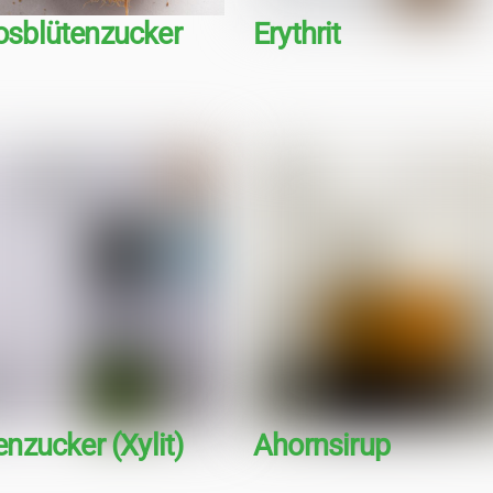
osblütenzucker
Erythrit
enzucker (Xylit)
Ahornsirup