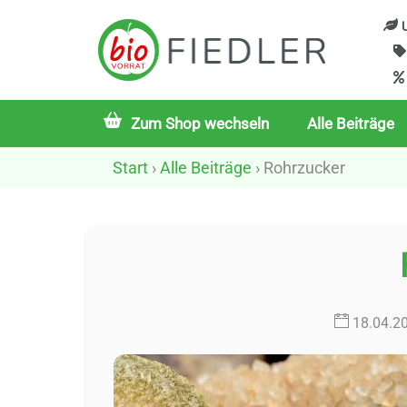
Skip
U
to
content
Zum Shop wechseln
Alle Beiträge
Start
›
Alle Beiträge
› Rohrzucker
18
.
04
.
2