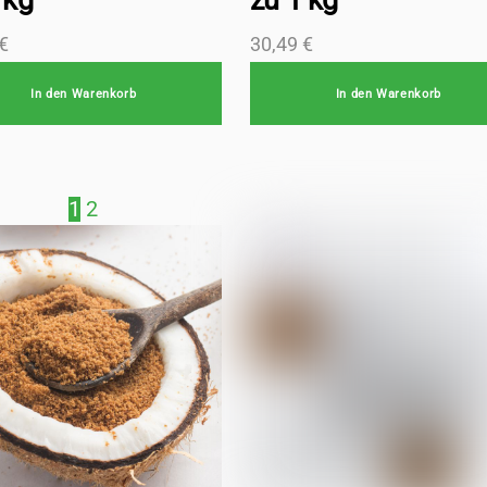
 kg
zu 1 kg
€
30,49
€
In den Warenkorb
In den Warenkorb
1
2