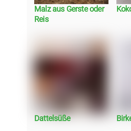
Malz aus Gerste oder
Kok
Reis
Dattelsüße
Birk