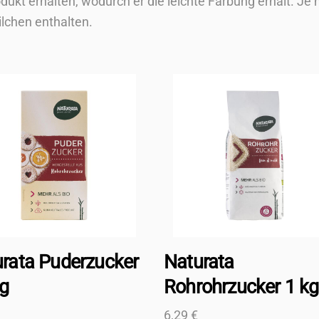
dukt erhalten, wodurch er die leichte Färbung erhält. Je
lchen enthalten.
rata Puderzucker
Naturata
g
Rohrohrzucker 1 kg
6,29
€