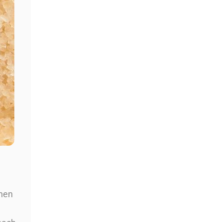
Tartex Linsen Liebe Grillgemüse 6
Stück zu 140 g
19,69
€
Preis/kg : 23,43 €
inkl. MwSt. – zzgl.
Versandkosten
In den Korb
nnen