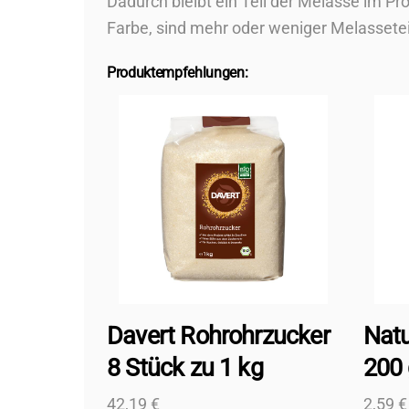
Dadurch bleibt ein Teil der Melasse im Pro
Farbe, sind mehr oder weniger Melassetei
Produktempfehlungen:
Davert Rohrohrzucker
Natu
8 Stück zu 1 kg
200 
42,19
€
2,59
€