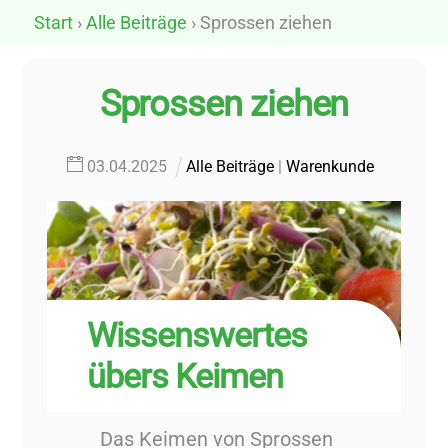
Skip
Start
›
Alle Beiträge
› Sprossen ziehen
to
content
Sprossen ziehen
03
.
04
.
2025
Alle Beiträge
|
Warenkunde
Wissenswertes
übers Keimen
Das Keimen von Sprossen