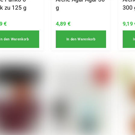
k zu 125 g
g
300 
89
€
4,89
€
9,19
In den Warenkorb
In den Warenkorb
I