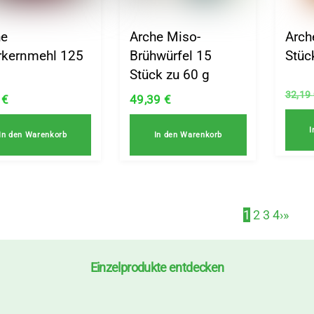
he
Arche Miso-
Arch
rkernmehl 125
Brühwürfel 15
Stüc
Stück zu 60 g
32,19
9
€
49,39
€
I
In den Warenkorb
In den Warenkorb
1
2
3
4
›
»
Einzelprodukte entdecken