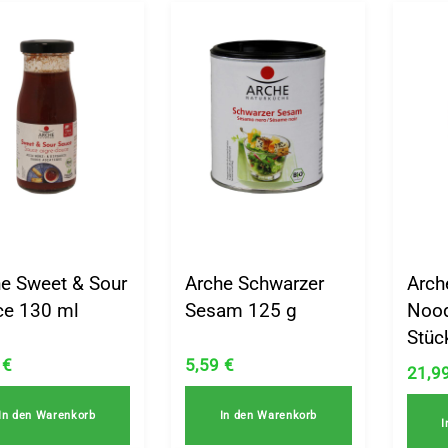
e Sweet & Sour
Arche Schwarzer
Arch
ce 130 ml
Sesam 125 g
Nood
Stüc
9
€
5,59
€
21,9
In den Warenkorb
In den Warenkorb
I