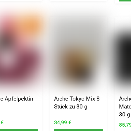
e Apfelpektin
Arche Tokyo Mix 8
Arch
g
Stück zu 80 g
Matc
30 g
9
€
34,99
€
85,7