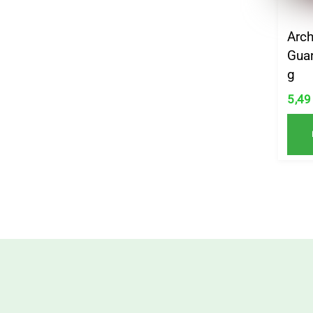
Arc
Gua
g
5,4