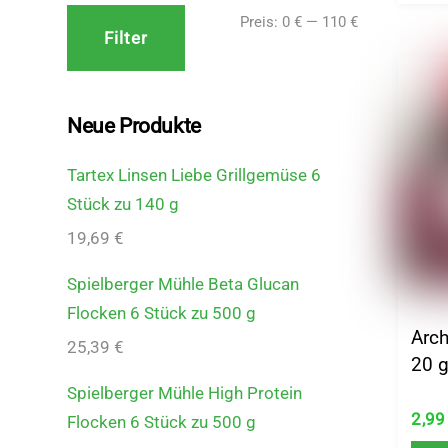
Min.
Max.
Preis:
0 €
—
110 €
Filter
Preis
Preis
Neue Produkte
Tartex Linsen Liebe Grillgemüse 6
Stück zu 140 g
19,69
€
Spielberger Mühle Beta Glucan
Flocken 6 Stück zu 500 g
Arch
25,39
€
20 
Spielberger Mühle High Protein
2,9
Flocken 6 Stück zu 500 g