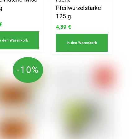
g
Pfeilwurzelstärke
125 g
€
4,39
€
n den Warenkorb
In den Warenkorb
-10%