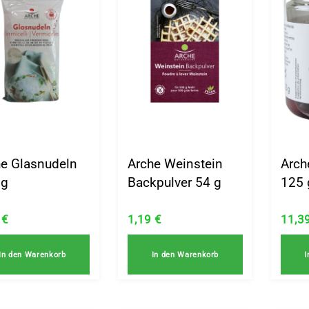
he Glasnudeln
Arche Weinstein
Arch
 g
Backpulver 54 g
125 
9
€
1,19
€
11,3
In den Warenkorb
In den Warenkorb
I