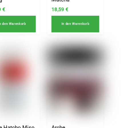
9
€
18,59
€
n den Warenkorb
In den Warenkorb
e Hatcho Miso
Arche