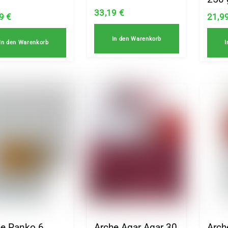
33,19
€
99
€
21,9
In den Warenkorb
In den Warenkorb
I
he Panko 6
Arche Agar Agar 30
Arch