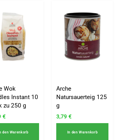
e Wok
Arche
les Instant 10
Natursauerteig 125
k zu 250 g
g
9
€
3,79
€
n den Warenkorb
In den Warenkorb