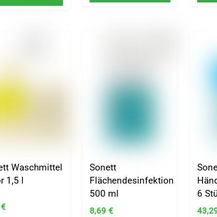
ett Waschmittel
Sonett
Sone
r 1,5 l
Flächendesinfektion
Händ
500 ml
6 St
9
€
8,69
€
43,2