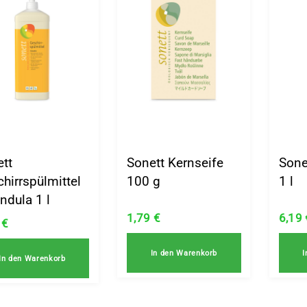
ett
Sonett Kernseife
Sone
hirrspülmittel
100 g
1 l
ndula 1 l
1,79
€
6,19
9
€
In den Warenkorb
I
In den Warenkorb