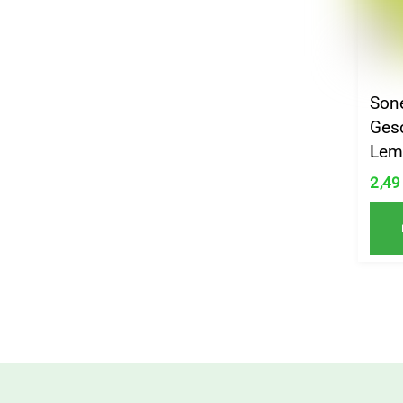
Son
Gesc
Lem
2,4