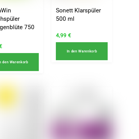
aWin
Sonett Klarspüler
hspüler
500 ml
genblüte 750
4,99
€
€
In den Warenkorb
n den Warenkorb