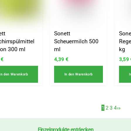
ett
Sonett
Sone
hirrspülmittel
Scheuermilch 500
Rege
on 300 ml
ml
kg
9
€
4,39
€
3,59
In den Warenkorb
In den Warenkorb
I
1
2
3
4
›
»
Einzelprodukte entdecken