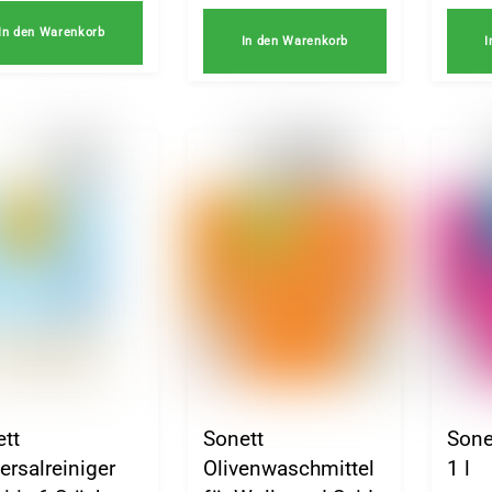
In den Warenkorb
In den Warenkorb
I
ett
Sonett
Sone
ersalreiniger
Olivenwaschmittel
1 l