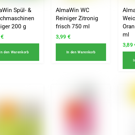
aWin Spül- &
AlmaWin WC
Alm
chmaschinen
Reiniger Zitronig
Weic
iger 200 g
frisch 750 ml
Oran
ml
9
€
3,99
€
3,89
In den Warenkorb
In den Warenkorb
I