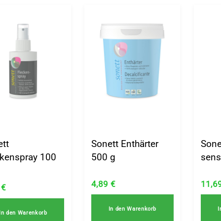
ett
Sonett Enthärter
Sone
ckenspray 100
500 g
sensi
4,89
€
11,6
9
€
In den Warenkorb
I
In den Warenkorb