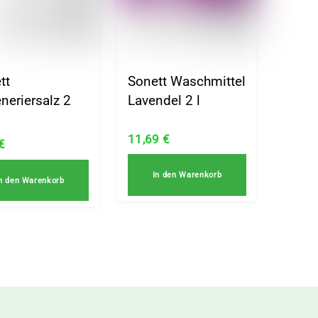
tt
Sonett Waschmittel
neriersalz 2
Lavendel 2 l
11,69
€
€
In den Warenkorb
n den Warenkorb