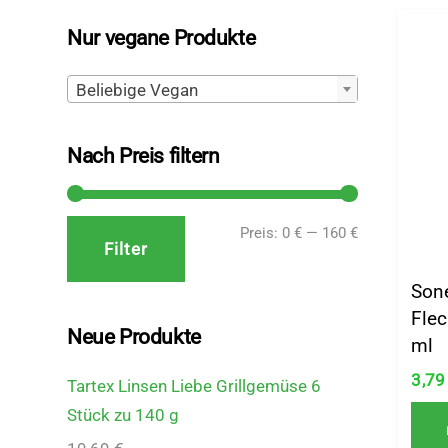
Nur vegane Produkte
Beliebige Vegan
Nach Preis filtern
Min.
Max.
Preis:
0 €
—
160 €
Filter
Preis
Preis
Son
Fle
Neue Produkte
ml
3,7
Tartex Linsen Liebe Grillgemüse 6
Stück zu 140 g