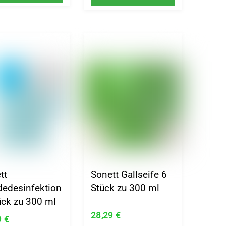
tt
Sonett Gallseife 6
edesinfektion
Stück zu 300 ml
ück zu 300 ml
28,29
€
9
€