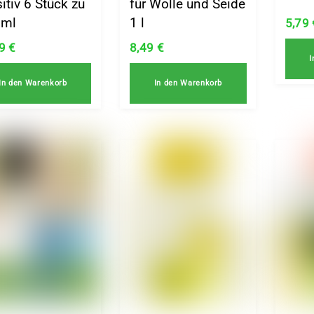
itiv 6 Stück zu
für Wolle und Seide
 ml
1 l
5,79
69
€
8,49
€
I
In den Warenkorb
In den Warenkorb