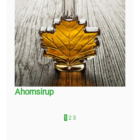
Ahornsirup
1
2
3