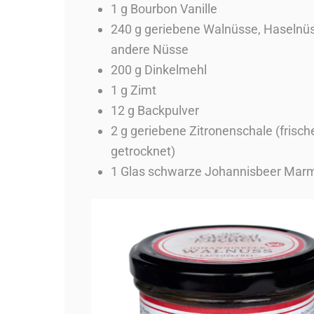
1 g Bourbon Vanille
240 g geriebene Walnüsse, Haselnü
andere Nüsse
200 g Dinkelmehl
1 g Zimt
12 g Backpulver
2 g geriebene Zitronenschale (frisch
getrocknet)
1 Glas schwarze Johannisbeer Mar