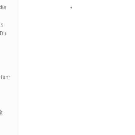
Stück zu 135 g
die
18,59
€
Preis/kg : 22,96 €
es
inkl. MwSt. – zzgl.
Versandkosten
 Du
In den Korb
efahr
Sanchon Brotaufstrich Roter
it
Paprika 6 Stück zu 150 g
18,49
€
Preis/kg : 20,55 €