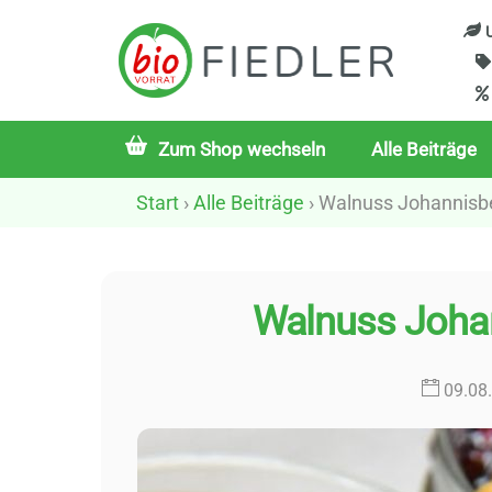
Skip
U
to
content
Zum Shop wechseln
Alle Beiträge
Start
›
Alle Beiträge
› Walnuss Johannisb
Walnuss Joha
09
.
08