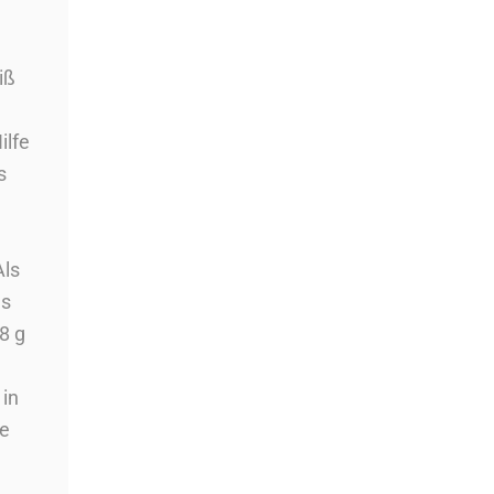
inkl. MwSt. – zzgl.
Versandkosten
.
iß
In den Korb
ilfe
s
Als
as
Sanchon Antipasti Bruschetta 6
Stück zu 150 g
8 g
18,99
€
Preis/kg : 21,11 €
 in
inkl. MwSt. – zzgl.
Versandkosten
se
In den Korb