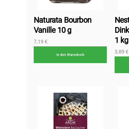
Naturata Bourbon
Nest
Vanille 10 g
Dink
1 kg
7,19
€
3,89
€
In den Warenkorb