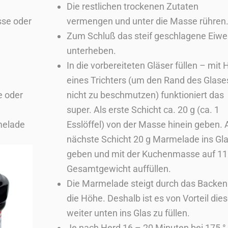
Die restlichen trockenen Zutaten
sse oder
vermengen und unter die Masse rühren
Zum Schluß das steif geschlagene Eiwe
unterheben.
In die vorbereiteten Gläser füllen – mit H
eines Trichters (um den Rand des Glase
e oder
nicht zu beschmutzen) funktioniert das
super. Als erste Schicht ca. 20 g (ca. 1
melade
Esslöffel) von der Masse hinein geben. 
nächste Schicht 20 g Marmelade ins Gl
geben und mit der Kuchenmasse auf 11
Gesamtgewicht auffüllen.
Die Marmelade steigt durch das Backen
die Höhe. Deshalb ist es von Vorteil die
weiter unten ins Glas zu füllen.
Je nach Herd 16 – 20 Minuten bei 175 °