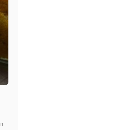
Sanchon Cheesana Rauch-
Zwiebel 6 Stück zu 135 g
18,49
€
Preis/kg : 22,84 €
inkl. MwSt. – zzgl.
Versandkosten
In den Korb
in