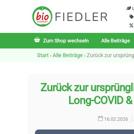
Skip
U
to
content
Zum Shop wechseln
Alle Beiträge
Start
›
Alle Beiträge
› Zurück zur ursprüng
Zurück zur ursprüngli
Long-COVID &
16
.
02
.
2026