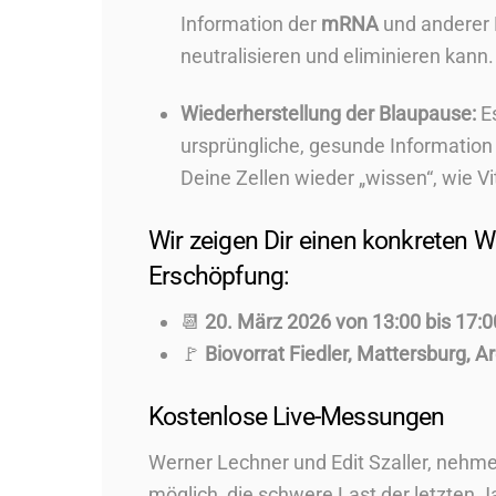
Information der
mRNA
und anderer
neutralisieren und eliminieren kann.
Wiederherstellung der Blaupause:
Es
ursprüngliche, gesunde Informatio
Deine Zellen wieder „wissen“, wie Vit
Wir zeigen Dir einen konkreten 
Erschöpfung:
📆
20. März 2026 von 13:00 bis 17:0
🚩
Biovorrat Fiedler, Mattersburg, A
Kostenlose Live-Messungen
Werner Lechner und Edit Szaller, nehmen 
möglich, die schwere Last der letzten 