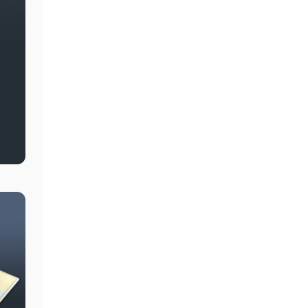
Tartex Linsen Liebe Grillgemüse 6
Stück zu 140 g
19,69
€
Preis/kg : 23,43 €
inkl. MwSt. – zzgl.
Versandkosten
In den Korb