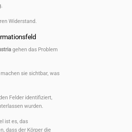
g.
aren Widerstand.
ormationsfeld
stria
gehen das Problem
)
machen sie sichtbar, was
n Felder identifiziert,
interlassen wurden.
l ist es, das
n, dass der Körper die