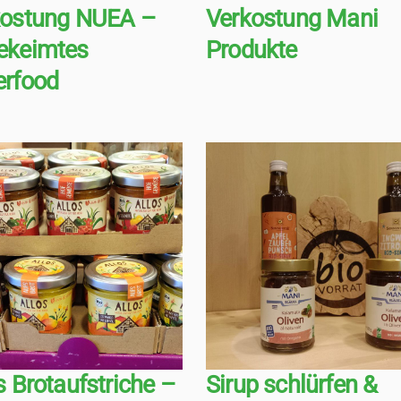
kostung NUEA –
Verkostung Mani
ekeimtes
Produkte
erfood
s Brotaufstriche –
Sirup schlürfen &